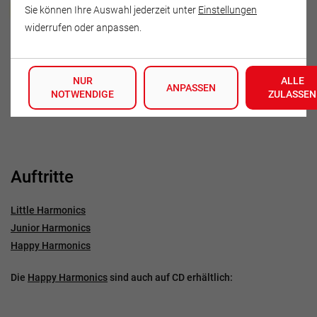
Heidegret Böttge
Sie können Ihre Auswahl jederzeit unter
Einstellungen
widerrufen oder anpassen.
Dorfstraße 14 c
07768 Gumperda
NUR
ALLE
Deutschland
ANPASSEN
NOTWENDIGE
ZULASSEN
Tel.: 036422-60357
Auftritte
Little Harmonics
Junior Harmonics
​Happy Harmonics
​Die
Happy Harmonics
sind auch auf CD erhältlich: