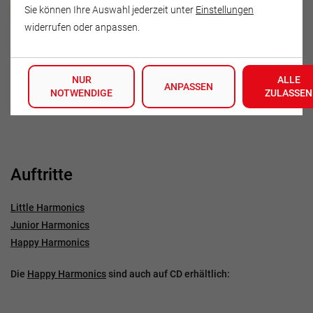
Heidegret Böttge
Sie können Ihre Auswahl jederzeit unter
Einstellungen
widerrufen oder anpassen.
Dorfstraße 14 c
07768 Gumperda
NUR
ALLE
Deutschland
ANPASSEN
NOTWENDIGE
ZULASSEN
Tel.: 036422-60357
Auftritte
Little Harmonics
Junior Harmonics
​Happy Harmonics
​Die
Happy Harmonics
sind auch auf CD erhältlich: