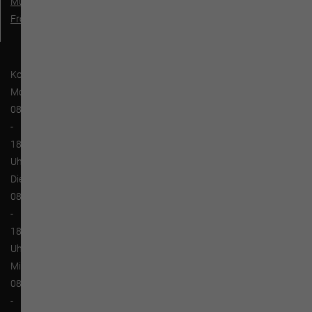
Musikschule
Fröhlich
Kontaktzeiten:
Montag:
08:00
-
18:00
Uhr
Dienstag:
08:00
-
18:00
Uhr
Mittwoch:
08:00
-