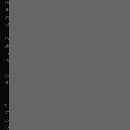
18:00
Uhr
Donnerstag:
08:00
-
18:00
Uhr
Freitag:
08:00
-
16:00
Uhr
Tel.:
AT
0670-
703