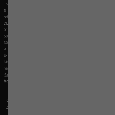
157
5
oder
DE
0173-
600
300
9
E-
Mail:
nadine.bollmann
@musikschule-
froehlich.at
Cookies
Kontakt
Impressum