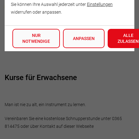
Andreas Dörlitz
Sie können Ihre Auswahl jederzeit unter
Einstellungen
widerrufen oder anpassen.
Wiesestraße 64
07548 Gera
NUR
ALLE
Deutschland
ANPASSEN
NOTWENDIGE
ZULASSEN
Tel.: 0365-814475
Kurse für Erwachsene
Man ist nie zu alt, ein Instrument zu lernen.
Vereinbaren Sie eine kostenlose Schnupperstunde unter 0365
814475 oder über Kontakt auf dieser Webseite