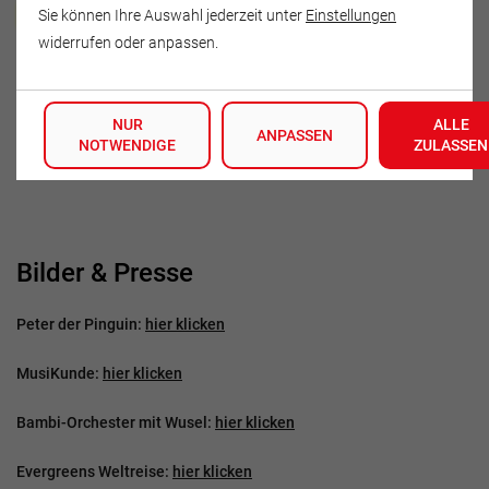
Isabell Felis
Sie können Ihre Auswahl jederzeit unter
Einstellungen
widerrufen oder anpassen.
Schweriner Str. 49
15757 Halbe
NUR
ALLE
Deutschland
ANPASSEN
NOTWENDIGE
ZULASSEN
Tel.: 033765-80377
Bilder & Presse
Peter der Pinguin:
hier klicken
MusiKunde:
hier klicken
Bambi-Orchester mit Wusel:
hier klicken
Evergreens Weltreise:
hier klicken