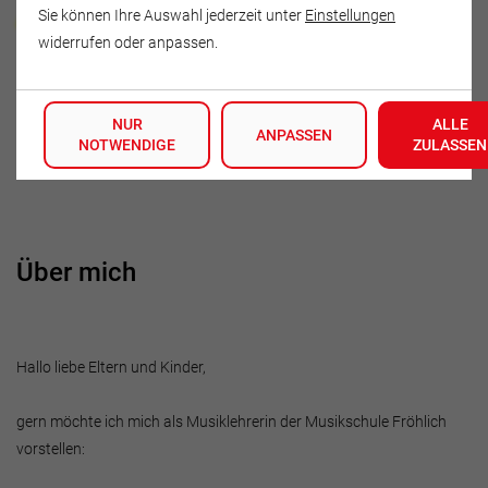
Anke Gumprich
Sie können Ihre Auswahl jederzeit unter
Einstellungen
widerrufen oder anpassen.
Konkordienstraße 11
01127 Dresden
NUR
ALLE
Deutschland
ANPASSEN
NOTWENDIGE
ZULASSEN
Tel.: +4915238501186
Über mich
Hallo liebe Eltern und Kinder,
gern möchte ich mich als Musiklehrerin der Musikschule Fröhlich
vorstellen: