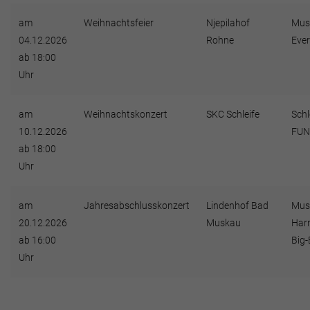
am
Weihnachtsfeier
Njepilahof
Mus
04.12.2026
Rohne
Eve
ab 18:00
Uhr
am
Weihnachtskonzert
SKC Schleife
Schl
10.12.2026
FUN
ab 18:00
Uhr
am
Jahresabschlusskonzert
Lindenhof Bad
Mus
20.12.2026
Muskau
Har
ab 16:00
Big
Uhr