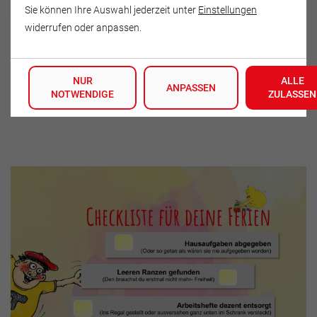
Sven Kehrer
Sie können Ihre Auswahl jederzeit unter
Einstellungen
widerrufen oder anpassen.
Herrenstraße 14
09366 Stollberg
NUR
ALLE
Deutschland
ANPASSEN
NOTWENDIGE
ZULASSEN
Tel.: 037296 - 449 841