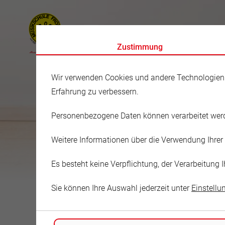
Zustimmung
Wir verwenden Cookies und andere Technologien au
Erfahrung zu verbessern.
Personenbezogene Daten können verarbeitet werden
Musikschule
Weitere Informationen über die Verwendung Ihrer 
Adeline Pfe
Es besteht keine Verpflichtung, der Verarbeitun
Sie können Ihre Auswahl jederzeit unter
Einstellu
Gartenstraße 6
08427 Fraureuth-Ruppertsgrün
Deutschland