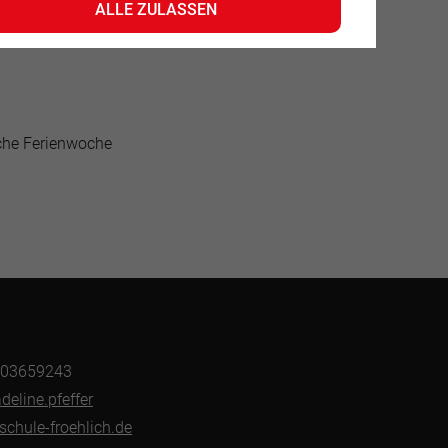
ALLE ZULASSEN
sche Ferienwoche
1703659243
deline.pfeffer
chule-froehlich.de