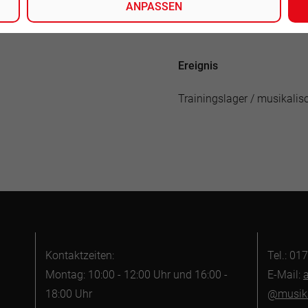
ANPASSEN
Ereignis
Trainingslager / musikali
Kontaktzeiten:
Tel.: 0
Montag: 10:00 - 12:00 Uhr und 16:00 -
E-Mail:
a
18:00 Uhr
@musiks