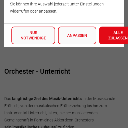
Max Rinka
Sie können Ihre Auswahl jederzeit unter
Einstellungen
widerrufen oder anpassen.
Lieberoser Straße 58
15907 Lübben
NUR
ALLE
Deutschland
ANPASSEN
NOTWENDIGE
ZULASSEN
Tel.: 015255473039
Orchester - Unterricht
Das
langfristige Ziel des Musik-Unterrichts
in der Musikschule
Fröhlich, von der musikalischen Früherziehung bis hin zum
Instrumental-Unterricht, ist es, in einer musizierenden
Gemeinschaft in Form eines Akkordeon-Orchesters
sein "
musikalisches Zuhause
" zu finden.