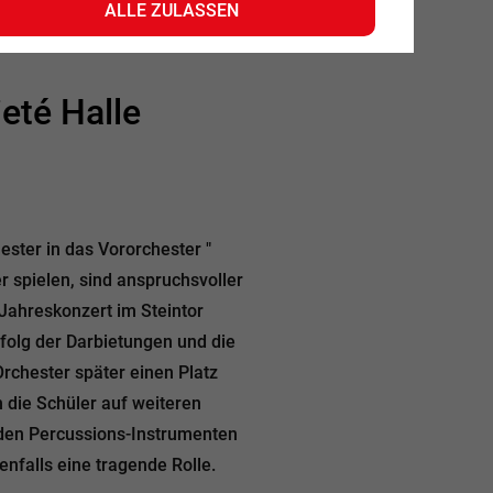
ALLE ZULASSEN
eté Halle
ter in das Vororchester "
r spielen, sind anspruchsvoller
Jahreskonzert im Steintor
folg der Darbietungen und die
rchester später einen Platz
 die Schüler auf weiteren
en Percussions-Instrumenten
nfalls eine tragende Rolle.