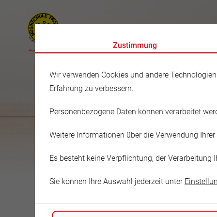
Zustimmung
Wir verwenden Cookies und andere Technologien au
Erfahrung zu verbessern.
Personenbezogene Daten können verarbeitet werden
Musikschule
Weitere Informationen über die Verwendung Ihrer 
Anett Schmi
Es besteht keine Verpflichtung, der Verarbeitun
Sie können Ihre Auswahl jederzeit unter
Einstellu
Am Schachtberg 5a
06193 Wettin-Löbejün
Deutschland