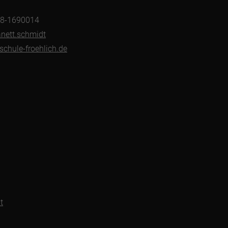
178-1690014
anett.schmidt
chule-froehlich.de
t