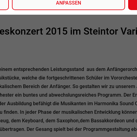
ANPASSEN
eskonzert 2015 im Steintor Vari
einem entsprechenden Leistungsstand aus dem Anfängerorches
ikstücke, welche die fortgeschrittenen Schüler im Vororcheste
kalischem Bereich der Anfänger. So gestalten wir zu unserem 
chester ein buntes und abwechslungsreiches Programm. Der Er
e der Ausbildung befähigt die Musikanten im Harmonika Sound O
u finden. In jeder Phase der musikalischen Entwicklung können
zeug, dem Keyboard, dem Saxophon,dem Bassakkordeon und d
übertragen. Der Gesang spielt bei der Programmgestaltung ebe