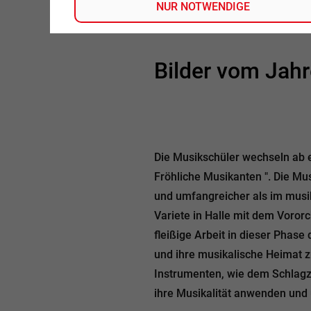
NUR NOTWENDIGE
Tel.: 0178-1690014
Bilder vom Jahr
Die Musikschüler wechseln ab 
Fröhliche Musikanten ". Die Mus
und umfangreicher als im musi
Variete in Halle mit dem Voror
fleißige Arbeit in dieser Phas
und ihre musikalische Heimat z
Instrumenten, wie dem Schlag
ihre Musikalität anwenden und 