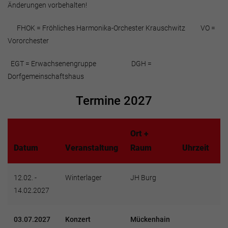
Änderungen vorbehalten!
FHOK = Fröhliches Harmonika-Orchester Krauschwitz VO =
Vororchester
EGT = Erwachsenengruppe DGH =
Dorfgemeinschaftshaus
Termine 2027
Ort +
F
Datum
Veranstaltung
Raum
Uhrzeit
w
12.02. -
Winterlager
JH Burg
E
14.02.2027
03.07.2027
Konzert
Mückenhain
F