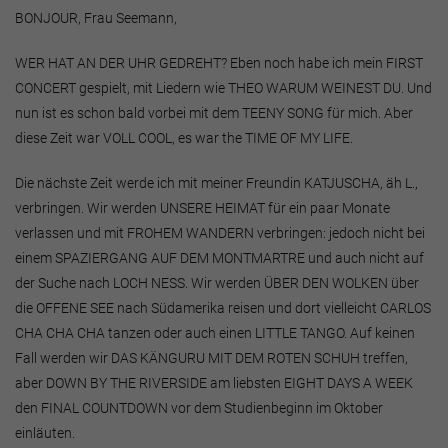
BONJOUR, Frau Seemann,
WER HAT AN DER UHR GEDREHT? Eben noch habe ich mein FIRST
CONCERT gespielt, mit Liedern wie THEO WARUM WEINEST DU. Und
nun ist es schon bald vorbei mit dem TEENY SONG für mich. Aber
diese Zeit war VOLL COOL, es war the TIME OF MY LIFE.
Die nächste Zeit werde ich mit meiner Freundin KATJUSCHA, äh L.,
verbringen. Wir werden UNSERE HEIMAT für ein paar Monate
verlassen und mit FROHEM WANDERN verbringen: jedoch nicht bei
einem SPAZIERGANG AUF DEM MONTMARTRE und auch nicht auf
der Suche nach LOCH NESS. Wir werden ÜBER DEN WOLKEN über
die OFFENE SEE nach Südamerika reisen und dort vielleicht CARLOS
CHA CHA CHA tanzen oder auch einen LITTLE TANGO. Auf keinen
Fall werden wir DAS KÄNGURU MIT DEM ROTEN SCHUH treffen,
aber DOWN BY THE RIVERSIDE am liebsten EIGHT DAYS A WEEK
den FINAL COUNTDOWN vor dem Studienbeginn im Oktober
einläuten.