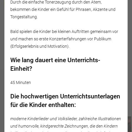
Undine Sinnhöfer
Durch die einfache Tonerzeugung durch den Atem,
bekommen die Kinder ein Gefühl für Phrasen, Akzente und
Tongestaltung.
Jansonstraße 20
07745 Jena
Bald spielen die Kinder bei kleinen Auftritten gemeinsam vor
Deutschland
und machen so erste Konzerterfahrungen vor Publikum
Tel.: 0177 2448431
(Erfolgserlebnis und Motivation).
Wie lang dauert eine Unterrichts-
Einheit?
45 Minuten
Das „fröhliche"
Unterrichtsangebot umfasst:
Die hochwertigen Unterrichtsunterlagen
für die Kinder enthalten:
moderne Kinderlieder und Volkslieder, zahlreiche Illustrationen
und humorvolle, kindgerechte Zeichnungen, die den Kindern