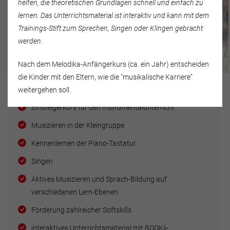
helfen, die theoretischen Grundlagen schnell und einfach zu
lernen. Das Unterrichtsmaterial ist
interaktiv
und kann mit dem
Trainings-Stift
zum Sprechen, Singen oder Klingen gebracht
werden.
Melodika
Akkordeon
ab 6 Jahren
Kinder & Jugendliche
Nach dem Melodika-Anfängerkurs (ca. ein Jahr) entscheiden
die Kinder mit den Eltern, wie die "musikalische Karriere"
ab 1. Schulklasse
weitergehen soll.
Einsteigerkurs für den Instrumentalunterricht
Musizieren in der Kleingruppe
Kennenlernen der Piano-Tastatur
Singen
Aktives Musizieren und Sprach-Bildung auf
verschiedenen Lern-Ebenen
Förderung zahlreicher Softskills
interaktives Unterrichtsmaterial mit BOOKii-