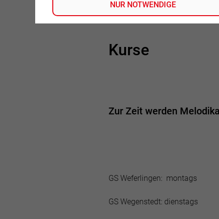
NUR NOTWENDIGE
Tel.: 039050-99788
Kurse
Zur Zeit werden Melodik
GS Weferlingen: montags
GS Wegenstedt: dienstags