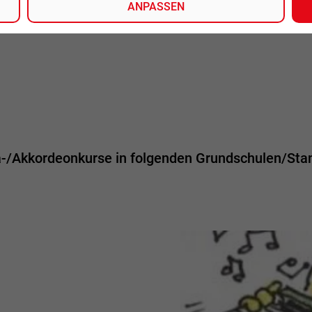
ANPASSEN
a-/Akkordeonkurse in folgenden Grundschulen/Sta