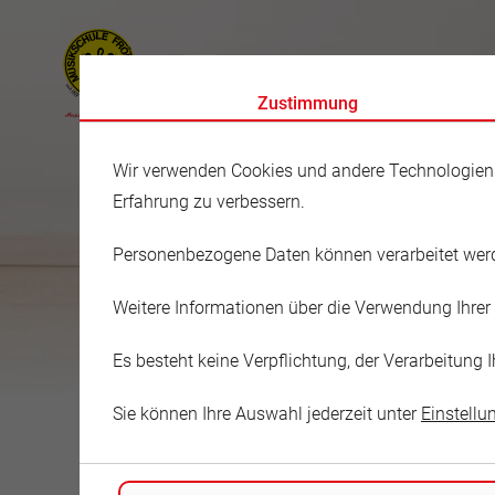
Zustimmung
Wir verwenden Cookies und andere Technologien au
Erfahrung zu verbessern.
Personenbezogene Daten können verarbeitet werden
Musikschule
Weitere Informationen über die Verwendung Ihrer 
Kerstin Wa
Es besteht keine Verpflichtung, der Verarbeitun
Sie können Ihre Auswahl jederzeit unter
Einstellu
Im Allertal 18
39343 Schwanefeld
Deutschland