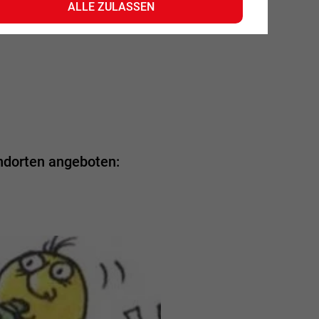
ALLE ZULASSEN
ndorten angeboten: