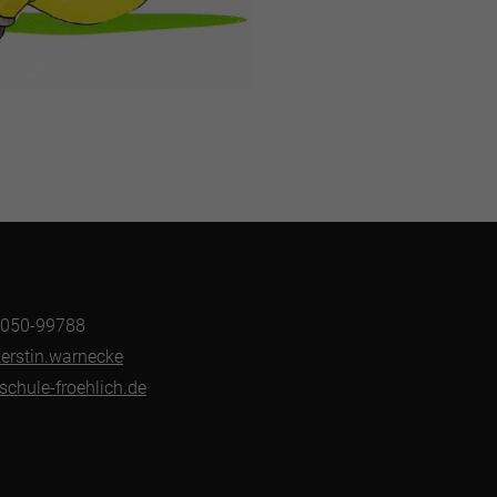
39050-99788
kerstin.warnecke
chule-froehlich.de