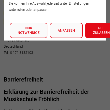
Wirtschaftsverein Neue Welt
Sie können Ihre Auswahl jederzeit unter
Einstellungen
widerrufen oder anpassen.
unselbständige Zweigstelle
Mario Schurz
NUR
ALLE
ANPASSEN
NOTWENDIGE
ZULASSEN
Zwinglistr. 10
14612 Falkensee
Deutschland
Tel.: 0 171 3132103
Barrierefreiheit
Erklärung zur Barrierefreiheit der
Musikschule Fröhlich