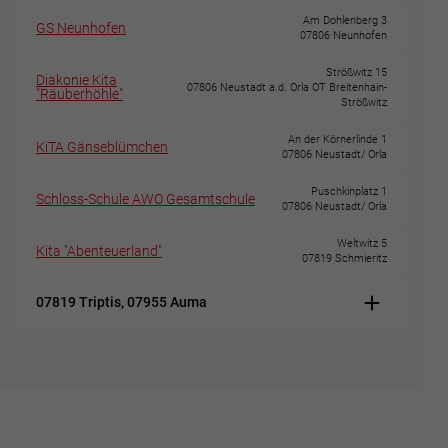
Am Dohlenberg 3
GS Neunhofen
07806 Neunhofen
Strößwitz 15
Diakonie Kita
07806 Neustadt a.d. Orla OT Breitenhain-
"Räuberhöhle"
Strößwitz
An der Körnerlinde 1
KiTA Gänseblümchen
07806 Neustadt/ Orla
Puschkinplatz 1
Schloss-Schule AWO Gesamtschule
07806 Neustadt/ Orla
Weltwitz 5
Kita "Abenteuerland"
07819 Schmieritz
07819 Triptis, 07955 Auma