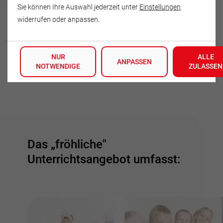
Heidegret Böttge
Sie können Ihre Auswahl jederzeit unter
Einstellungen
widerrufen oder anpassen.
Dorfstraße 14 c
07768 Gumperda
NUR
ALLE
Deutschland
ANPASSEN
NOTWENDIGE
ZULASSEN
Tel.: 036422-60357
Das „fröhliche"
Unterrichtsangebot umfasst: