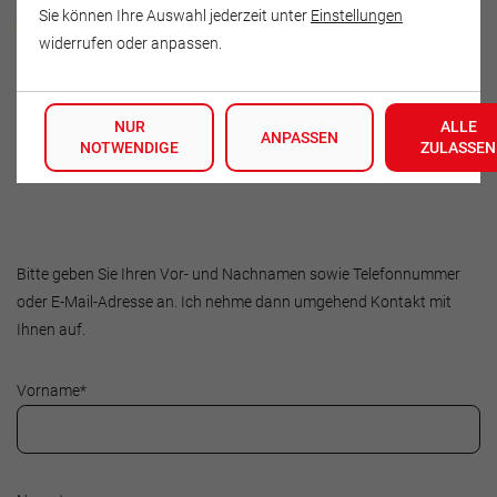
Anja Doherr
Sie können Ihre Auswahl jederzeit unter
Einstellungen
widerrufen oder anpassen.
Mobschatzer Str. 20
01157 Dresden
NUR
ALLE
Deutschland
ANPASSEN
NOTWENDIGE
ZULASSEN
Tel.: 0163/5111683
Bitte geben Sie Ihren Vor- und Nachnamen sowie Telefonnummer
oder E-Mail-Adresse an. Ich nehme dann umgehend Kontakt mit
Ihnen auf.
Vorname
*