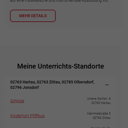
auf eine musikalische und instrumentale Ausbildung vor.
MEHR DETAILS
Meine Unterrichts-Standorte
02763 Hartau, 02763 Zittau, 02785 Olbersdorf,
02796 Jonsdorf
Untere Dorfstr. 6
Schkola
02763 Hartau
Kämmelstraße 5
Kinderhort Pfiffikus
02763 Zittau