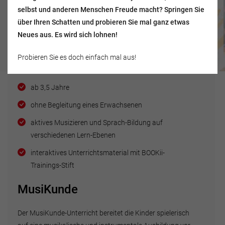
selbst und anderen Menschen Freude macht? Springen Sie
über Ihren Schatten und probieren Sie mal ganz etwas
Neues aus. Es wird sich lohnen!
MusiKunde
Melodika
Probieren Sie es doch einfach mal aus!
ab 3,5 Jahren
ab 6 Jahren
ab 3,5 Jahre
ohne Begleitung eines Erwachsenen
aktives Musizieren und Sprach-Bildung auf
verschiedenen Lern-Ebenen
interaktives Unterrichtsmaterial mit BOOKii-
Trainings-Stift
MusiKunde
Der MusiKunde-Unterricht bereitet die Kinder spielerisch