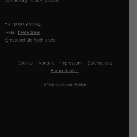
Donnerstag: 10:00 - 12:00 Uhr
Tel.: 03583-691164
E-Mail:
beate.dreier
@musikschule-froehlich.de
Cookies
Kontakt
Impressum
Datenschutz
Barrierefreiheit
©2026 Musikschule Fröhlich