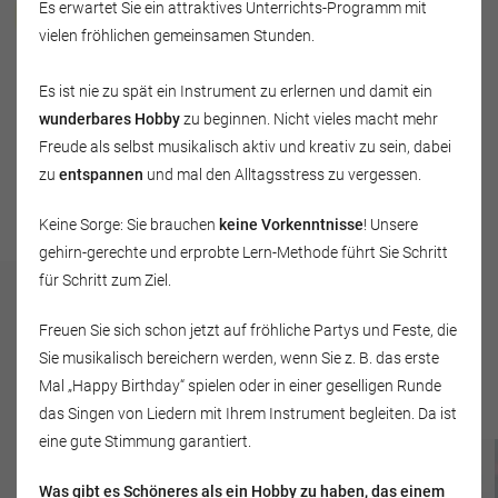
Beate Dreier
Es erwartet Sie ein attraktives Unterrichts-Programm mit
vielen fröhlichen gemeinsamen Stunden.
Ahornweg 4
Es ist nie zu spät ein Instrument zu erlernen und damit ein
02785 Olbersdorf
wunderbares Hobby
zu beginnen. Nicht vieles macht mehr
Deutschland
Freude als selbst musikalisch aktiv und kreativ zu sein, dabei
Tel.: 03583-691164
zu
entspannen
und mal den Alltagsstress zu vergessen.
Keine Sorge: Sie brauchen
keine Vorkenntnisse
! Unsere
gehirn-gerechte und erprobte Lern-Methode führt Sie Schritt
für Schritt zum Ziel.
Das „fröhliche"
Freuen Sie sich schon jetzt auf fröhliche Partys und Feste, die
Unterrichtsangebot umfasst:
Sie musikalisch bereichern werden, wenn Sie z. B. das erste
Mal „Happy Birthday“ spielen oder in einer geselligen Runde
das Singen von Liedern mit Ihrem Instrument begleiten. Da ist
eine gute Stimmung garantiert.
Was gibt es Schöneres als ein Hobby zu haben, das einem