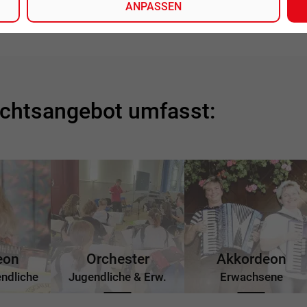
ANPASSEN
richtsangebot umfasst:
eon
Orchester
Akkordeon
endliche
Jugendliche & Erw.
Erwachsene