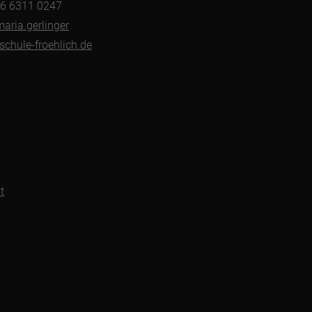
176 6311 0247
maria.gerlinger
chule-froehlich.de
t