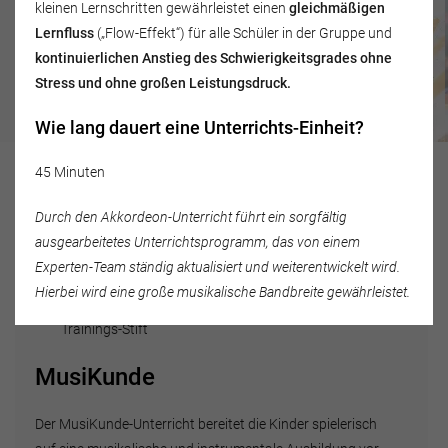
kleinen Lernschritten gewährleistet einen
gleichmäßigen
Lernfluss
(„Flow-Effekt“) für alle Schüler in der Gruppe und
kontinuierlichen Anstieg des Schwierigkeitsgrades ohne
Stress und ohne großen Leistungsdruck.
MusiKunde
Melodika
ab 3,5 Jahren
ab 6 Jahren
Wie lang dauert eine Unterrichts-Einheit?
45 Minuten
ab 3,5 Jahre
ohne Begleitung eines Erwachsenen
Durch den Akkordeon-Unterricht führt ein sorgfältig
ausgearbeitetes Unterrichtsprogramm, das von einem
aktives Musizieren und Sprach-Bildung auf
Experten-Team ständig aktualisiert und weiterentwickelt wird.
verschiedenen Lern-Ebenen
Hierbei wird eine große musikalische Bandbreite gewährleistet.
interaktives Unterrichtsmaterial mit BOOKii-
Trainings-Stift
MusiKunde
Der MusiKunde-Unterricht bereitet die Kinder spielerisch