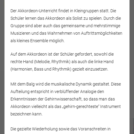
Elke Helbig
Der Akkordeon-Unterricht findet in Kleingruppen statt. Die
Schüler lernen das Akkordeon als Solist zu spielen. Durch die
Rabis 17
Gruppe sind aber auch das gemeinsame und mehrstimmige
07646 Schlöben
Musizieren und das Wahrnehmen von Auftrittsmöglichkeiten
Deutschland
als kleines Ensemble möglich.
Tel.: 036428-41122
Auf dem Akkordeon ist der Schüler gefordert, sowohl die
rechte Hand (Melodie, Rhythmik) als auch die linke Hand
(Harmonien, Bass und Rhythmik) gezielt einzusetzen.
Mit dem Balg wird die musikalische Dynamik gestaltet. Diese
Das „fröhliche"
Aufteilung entspricht in verblüffender Analogie den
Unterrichtsangebot umfasst:
Erkenntnissen der Gehirnwissenschaft, so dass man das
Akkordeon vielleicht als das „gehirn-gerechteste“ Instrument
bezeichnen kann.
Die gezielte Wiederholung sowie das Voranschreiten in