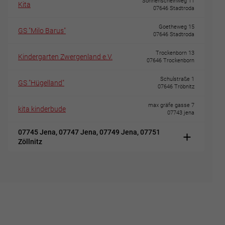
Sonnenscheinweg 11
Kita
07646 Stadtroda
Goetheweg 15
GS "Milo Barus"
07646 Stadtroda
Trockenborn 13
Kindergarten Zwergenland e.V.
07646 Trockenborn
Schulstraße 1
GS "Hügelland"
07646 Tröbnitz
max gräfe gasse 7
kita kinderbude
07743 jena
07745 Jena, 07747 Jena, 07749 Jena, 07751
Zöllnitz