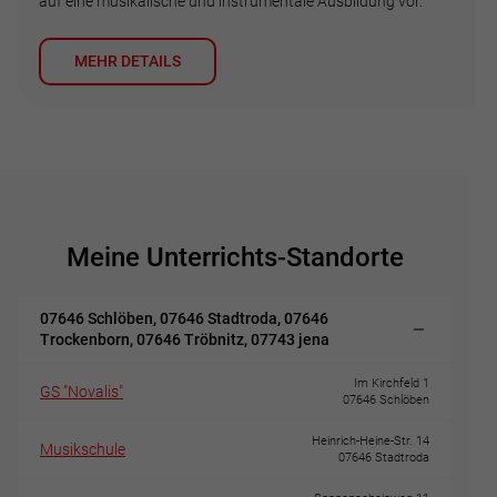
auf eine musikalische und instrumentale Ausbildung vor.
MEHR DETAILS
Meine Unterrichts-Standorte
07646 Schlöben, 07646 Stadtroda, 07646
Trockenborn, 07646 Tröbnitz, 07743 jena
Im Kirchfeld 1
GS "Novalis"
07646 Schlöben
Heinrich-Heine-Str. 14
Musikschule
07646 Stadtroda