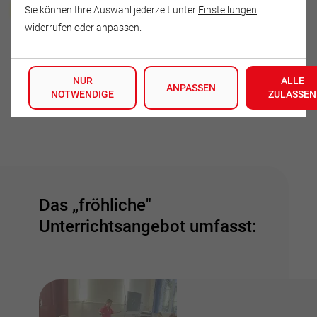
Heike Lach
Sie können Ihre Auswahl jederzeit unter
Einstellungen
widerrufen oder anpassen.
Gartenstraße 9
14552 Michendorf OT Wildenbruch
NUR
ALLE
Deutschland
ANPASSEN
NOTWENDIGE
ZULASSEN
Tel.: 033205-49350
Das „fröhliche"
Unterrichtsangebot umfasst: