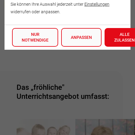
Henri Müller
Sie können Ihre Auswahl jederzeit unter
Einstellungen
widerrufen oder anpassen.
Herrenweg 2
19406 Dabel
NUR
ALLE
Deutschland
ANPASSEN
NOTWENDIGE
ZULASSEN
Tel.: 038485-50131
Das „fröhliche"
Unterrichtsangebot umfasst: