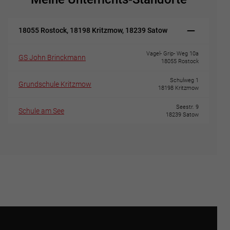
18055 Rostock, 18198 Kritzmow, 18239 Satow
Vagel- Grip- Weg 10a
GS John Brinckmann
18055 Rostock
Schulweg 1
Grundschule Kritzmow
18198 Kritzmow
Seestr. 9
Schule am See
18239 Satow