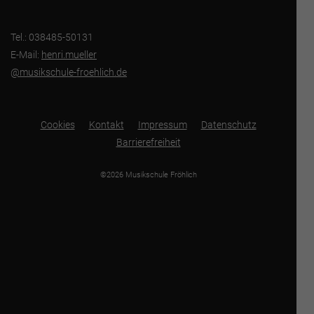
Tel.: 038485-50131
E-Mail:
henri.mueller
@musikschule-froehlich.de
Cookies
Kontakt
Impressum
Datenschutz
Barrierefreiheit
©2026 Musikschule Fröhlich