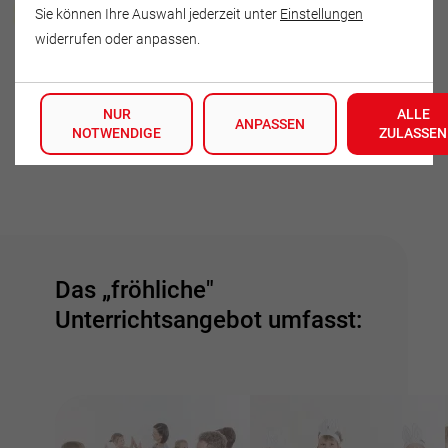
Sarah-Michele Rüter
Sie können Ihre Auswahl jederzeit unter
Einstellungen
widerrufen oder anpassen.
Blumenthaler Straße 22
16909 Heiligengrabe
NUR
ALLE
Deutschland
ANPASSEN
NOTWENDIGE
ZULASSEN
Tel.: 017641068334
Das „fröhliche"
Unterrichtsangebot umfasst: