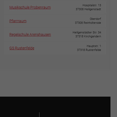
Hospitalstr. 13
Musikschule Probenraum
37308 Heiligenstadt
Oberdorf
Pfarrraum
37308 Reinholterode
Heiligenstädter Str. 34
Regelschule Arenshausen
37318 Kirchgandern
Hauptstr. 1
GS Rustenfelde
37318 Rustenfelde