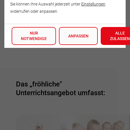
Gerhard Sedelmaier
Sie können Ihre Auswahl jederzeit unter
Einstellungen
widerrufen oder anpassen.
Berg 12
37339 Leinefelde-Worbis
NUR
ALLE
Deutschland
ANPASSEN
NOTWENDIGE
ZULASSEN
Tel.: 036071-80441
Das „fröhliche"
Unterrichtsangebot umfasst: