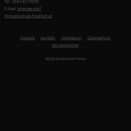
Tel.: 0664 8279058
E-Mail:
attersee.zopf
@musikschule-froehlich.at
Cookies
Kontakt
Impressum
Datenschutz
Barrierefreiheit
©2026 Musikschule Fröhlich