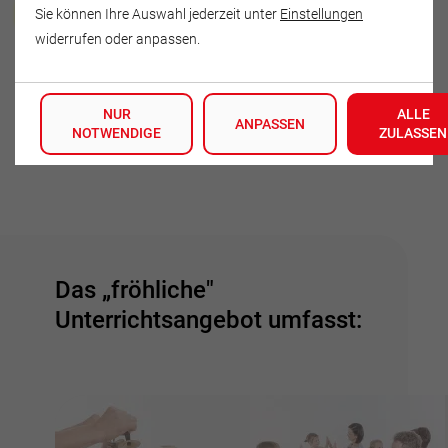
Mario Schurz
Sie können Ihre Auswahl jederzeit unter
Einstellungen
widerrufen oder anpassen.
Zwinglistraße 10
14612 Falkensee
NUR
ALLE
Deutschland
ANPASSEN
NOTWENDIGE
ZULASSEN
Tel.: 03322-2333022
Das „fröhliche"
Unterrichtsangebot umfasst: